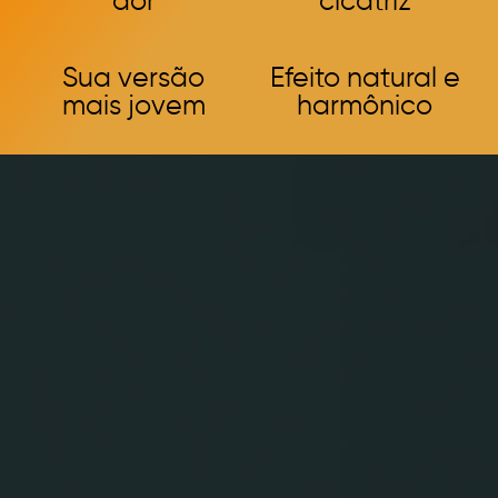
dor
cicatriz
Sua versão
Efeito natural e
mais jovem
harmônico